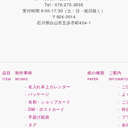
Tel：076-275-3535
受付時間 9:00-17:30（土・日・祝日除く）
〒924-0014
石川県白山市五歩市町424-1
品目
制作事例
紙の種類
ご案内
ITEM
WORKS
PAPER
INFOMATI
名入れ卓上カレンダー
ご
パッケージ
よ
名刺・ショップカード
ご
DM・ポストカード
特
手提げ紙袋
プ
タグ
会